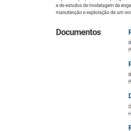
e de estudos de modelagem de engenh
manutenção e exploração de um novo 
Documentos
R
P
R
P
D