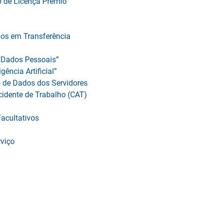
o de Licença Prêmio
dos em Transferência
e Dados Pessoais”
gência Artificial”
o de Dados dos Servidores
idente de Trabalho (CAT)
Facultativos
viço