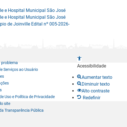
le e Hospital Municipal São José
le e Hospital Municipal São José
io de Joinville Edital nº 005-2026-
A
r problema
b
Acessibilidade
de Serviços ao Usuário
r
es
Aumentar texto
i
ações
Diminuir texto
r
s
Alto contraste
a
e Uso e Política de Privacidade
Redefinir
b
o site
a
da Transparência Pública
r
r
a