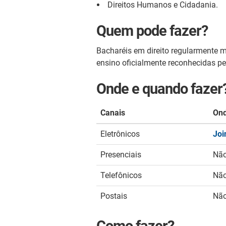
Direitos Humanos e Cidadania.
Quem pode fazer?
Bacharéis em direito regularmente 
ensino oficialmente reconhecidas pe
Onde e quando fazer
Canais
On
Eletrônicos
Joi
Presenciais
Não
Telefônicos
Não
Postais
Não
Como fazer?