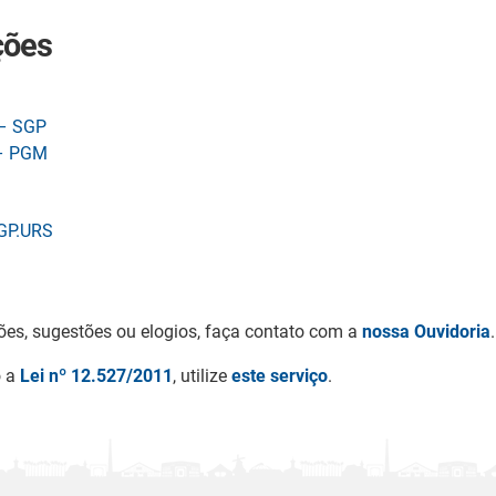
ções
 – SGP
 – PGM
SGP.URS
ões, sugestões ou elogios, faça contato com a
nossa Ouvidoria
.
o a
Lei nº 12.527/2011
, utilize
este serviço
.