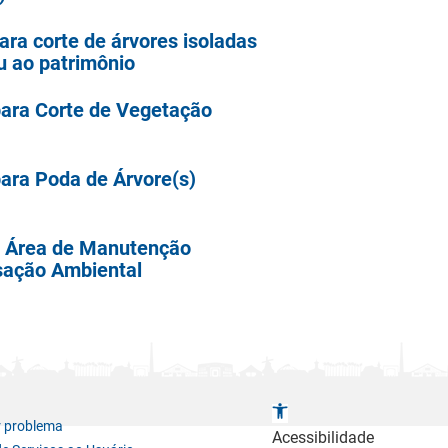
ara corte de árvores isoladas
u ao patrimônio
para Corte de Vegetação
ara Poda de Árvore(s)
e Área de Manutenção
sação Ambiental
A
r problema
b
Acessibilidade