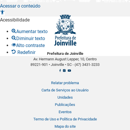
Acessar o conteúdo
A
b
Acessibilidade
r
Aumentar texto
i
Diminuir texto
r
Alto contraste
a
Redefinir
Prefeitura de Joinville
b
Av. Hermann August Lepper, 10, Centro
a
89221-901
•
Joinville
•
SC -
(47) 3431-3233
r
r
a
Relatar problema
d
Carta de Serviços ao Usuário
e
Unidades
f
Publicações
e
Eventos
r
Termo de Uso e Política de Privacidade
r
Mapa do site