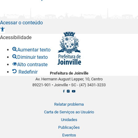
Acessar o conteúdo
A
b
Acessibilidade
r
Aumentar texto
i
Diminuir texto
r
Alto contraste
a
Redefinir
Prefeitura de Joinville
b
Av. Hermann August Lepper, 10, Centro
a
89221-901
•
Joinville
•
SC -
(47) 3431-3233
r
r
a
Relatar problema
d
Carta de Serviços ao Usuário
e
Unidades
f
Publicações
e
Eventos