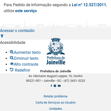
Para Pedido de Informação segundo a
Lei nº 12.527/2011
,
utilize
este serviço
.
Acessar o conteúdo
A
b
Acessibilidade
r
Aumentar texto
i
Diminuir texto
r
Alto contraste
a
Redefinir
Prefeitura de Joinville
b
Av. Hermann August Lepper, 10, Centro
a
89221-901
•
Joinville
•
SC -
(47) 3431-3233
r
r
a
Relatar problema
d
Carta de Serviços ao Usuário
e
Unidades