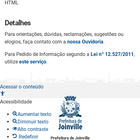
HTML
Detalhes
Para orientações, dúvidas, reclamações, sugestões ou
elogios, faça contato com a
nossa Ouvidoria
.
Para Pedido de Informação segundo a
Lei nº 12.527/2011
,
utilize
este serviço
.
Acessar o conteúdo
A
b
Acessibilidade
r
Aumentar texto
i
Diminuir texto
r
Alto contraste
a
Redefinir
Prefeitura de Joinville
b