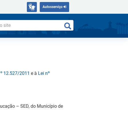
Autosserviço
nº 12.527/2011
e à
Lei nº
ducação – SED, do Município de