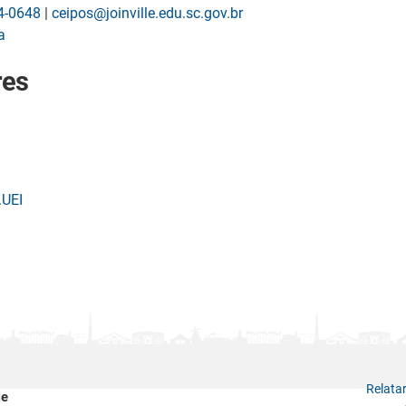
4-0648
|
ceipos@joinville.edu.sc.gov.br
a
res
.UEI
Relata
le