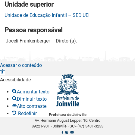
Unidade superior
Unidade de Educação Infantil – SED.UEI
Pessoa responsável
Joceli Frankenberger – Diretor(a).
Acessar o conteúdo
A
b
Acessibilidade
r
Aumentar texto
i
Diminuir texto
r
Alto contraste
a
Redefinir
Prefeitura de Joinville
b
Av. Hermann August Lepper, 10, Centro
a
89221-901
•
Joinville
•
SC -
(47) 3431-3233
r