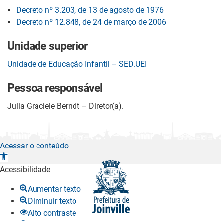
Decreto nº 3.203, de 13 de agosto de 1976
Decreto nº 12.848, de 24 de março de 2006
Unidade superior
Unidade de Educação Infantil – SED.UEI
Pessoa responsável
Julia Graciele Berndt – Diretor(a).
Acessar o conteúdo
A
b
Acessibilidade
r
Aumentar texto
i
Diminuir texto
r
Alto contraste
a