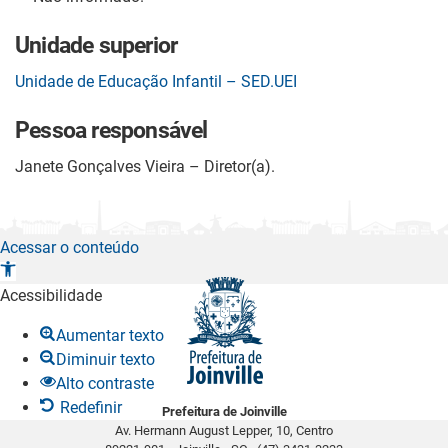
Unidade superior
Unidade de Educação Infantil – SED.UEI
Pessoa responsável
Janete Gonçalves Vieira – Diretor(a).
Acessar o conteúdo
A
b
Acessibilidade
r
Aumentar texto
i
Diminuir texto
r
Alto contraste
a
Redefinir
Prefeitura de Joinville
b
Av. Hermann August Lepper, 10, Centro
a