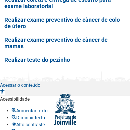
exame laboratorial
Realizar exame preventivo de câncer de colo
de útero
Realizar exame preventivo de câncer de
mamas
Realizar teste do pezinho
Acessar o conteúdo
A
b
Acessibilidade
r
Aumentar texto
i
Diminuir texto
r
Alto contraste
a