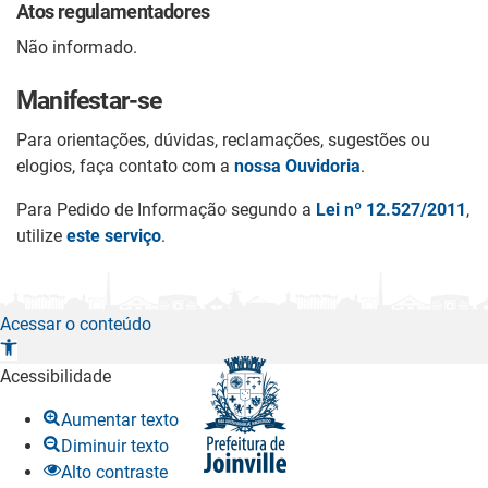
Atos regulamentadores
Não informado.
Manifestar-se
Para orientações, dúvidas, reclamações, sugestões ou
elogios, faça contato com a
nossa Ouvidoria
.
Para Pedido de Informação segundo a
Lei nº 12.527/2011
,
utilize
este serviço
.
Acessar o conteúdo
A
b
Acessibilidade
r
Aumentar texto
i
Diminuir texto
r
Alto contraste
a