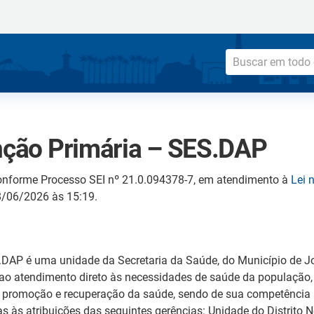
enção Primária – SES.DAP
onforme Processo SEI nº 21.0.094378-7, em atendimento à
Lei 
18/06/2026 às 15:19.
.DAP é uma unidade da Secretaria da Saúde, do Município de Joi
te ao atendimento direto às necessidades de saúde da populaçã
, promoção e recuperação da saúde, sendo de sua competência 
as às atribuições das seguintes gerências: Unidade do Distrito 