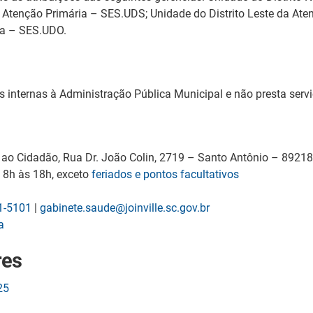
a Atenção Primária – SES.UDS; Unidade do Distrito Leste da At
ia – SES.UDO.
internas à Administração Pública Municipal e não presta serviç
ao Cidadão, Rua Dr. João Colin, 2719 – Santo Antônio – 89218-
, 8h às 18h, exceto
feriados e pontos facultativos
1-5101
|
gabinete.saude@joinville.sc.gov.br
a
res
25