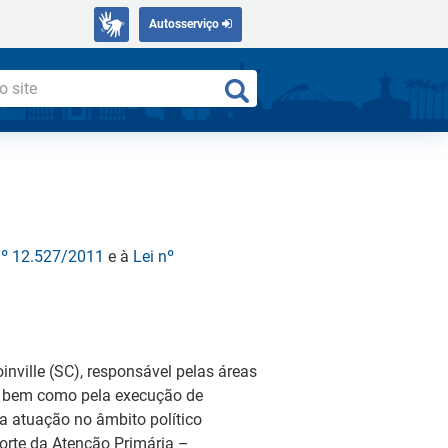
Autosserviço
nº 12.527/2011
e à
Lei nº
nville (SC), responsável pelas áreas
o, bem como pela execução de
a atuação no âmbito político
Norte da Atenção Primária –