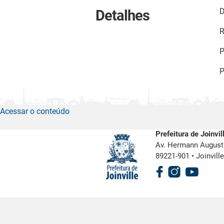
D
Detalhes
R
P
P
Acessar o conteúdo
Prefeitura de Joinvil
Av. Hermann August 
89221-901
•
Joinvill