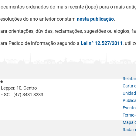
ocumentos ordenados do mais recente (topo) para o mais anti
esoluções do ano anterior constam
nesta publicação
.
ara orientações, dúvidas, reclamações, sugestões ou elogios, 
ara Pedido de Informação segundo a
Lei nº 12.527/2011
, utili
Relata
le
Carta 
Lepper, 10, Centro
Unidad
e
•
SC -
(47) 3431-3233
Public
Evento
Termo d
Mapa d
Radar 