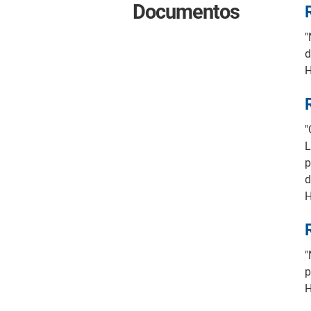
Documentos
"
d
"
L
p
d
"
p