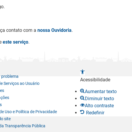
go.
faça contato com a
nossa Ouvidoria
.
ze
este serviço
.
A
r problema
b
Acessibilidade
de Serviços ao Usuário
r
es
Aumentar texto
i
ações
Diminuir texto
r
s
Alto contraste
a
e Uso e Política de Privacidade
Redefinir
b
o site
a
da Transparência Pública
r