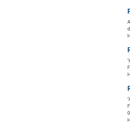
A
d
"
F
"
F
0