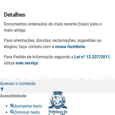
Detalhes
Documentos ordenados do mais recente (topo) para o
mais antigo.
Para orientações, dúvidas, reclamações, sugestões ou
elogios, faça contato com a
nossa Ouvidoria
.
Para Pedido de Informação segundo a
Lei nº 12.527/2011
,
utilize
este serviço
.
Acessar o conteúdo
A
b
Acessibilidade
r
Aumentar texto
i
Diminuir texto
r