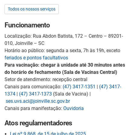
Todos os nossos serviços
Funcionamento
Localização: Rua Abdon Batista, 172 – Centro – 89201-
010, Joinville – SC
Horário ao público: segunda a sexta, 7h às 19h, exceto
feriados e pontos facultativos
Para vacinação: chegar à unidade até 30 minutos antes
do horário de fechamento (Sala de Vacinas Central)
Setor de atendimento: recepção central
Canais para comunicação:
(47) 3417-1351
|
(47) 3417-
1374
|
(47) 3417-1373
(Sala de Vacina) |
ses.uvs.aci@joinville.sc.gov.br
Canais para manifestação:
Ouvidoria
Atos regulamentadores
Lei nº 9.868, de 15 de julho de 2025