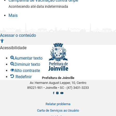
Campanha de Vacinação contra Gripe
Acontecendo até data indeterminada
Mais
Acessar o conteúdo
A
b
Acessibilidade
r
Aumentar texto
i
Diminuir texto
r
Alto contraste
a
Redefinir
Prefeitura de Joinville
b
Av. Hermann August Lepper, 10, Centro
a
89221-901
•
Joinville
•
SC -
(47) 3431-3233
r
r
a
Relatar problema
d
Carta de Serviços ao Usuário
e