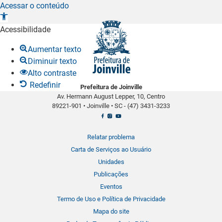
Acessar o conteúdo
A
b
Acessibilidade
r
Aumentar texto
i
Diminuir texto
r
Alto contraste
a
Redefinir
Prefeitura de Joinville
b
Av. Hermann August Lepper, 10, Centro
a
89221-901
•
Joinville
•
SC -
(47) 3431-3233
r
r
a
Relatar problema
d
Carta de Serviços ao Usuário
e
Unidades
f
Publicações
e
Eventos
r
Termo de Uso e Política de Privacidade
r
Mapa do site
a