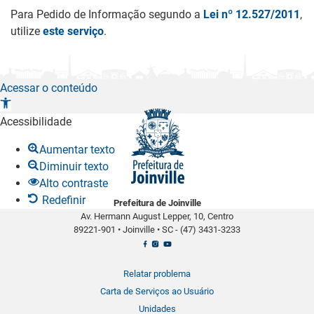
Para Pedido de Informação segundo a
Lei nº 12.527/2011
,
utilize
este serviço
.
Acessar o conteúdo
A
b
Acessibilidade
r
Aumentar texto
i
Diminuir texto
r
Alto contraste
a
Redefinir
Prefeitura de Joinville
b
Av. Hermann August Lepper, 10, Centro
a
89221-901
•
Joinville
•
SC -
(47) 3431-3233
r
r
a
Relatar problema
d
Carta de Serviços ao Usuário
e
Unidades