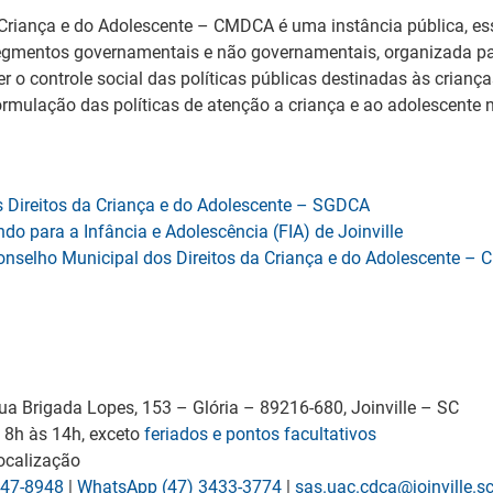
 Criança e do Adolescente – CMDCA é uma instância pública, e
segmentos governamentais e não governamentais, organizada pa
cer o controle social das políticas públicas destinadas às crianç
ormulação das políticas de atenção a criança e ao adolescente 
 Direitos da Criança e do Adolescente – SGDCA
o para a Infância e Adolescência (FIA) de Joinville
 Conselho Municipal dos Direitos da Criança e do Adolescente 
a Brigada Lopes, 153 – Glória – 89216-680, Joinville – SC
, 8h às 14h, exceto
feriados e pontos facultativos
ocalização
847-8948
|
WhatsApp (47) 3433-3774
|
sas.uac.cdca@joinville.sc