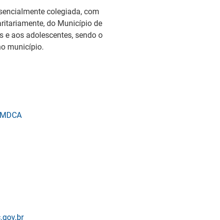
ssencialmente colegiada, com
ritariamente, do Município de
as e aos adolescentes, sendo o
no município.
– CMDCA
.gov.br