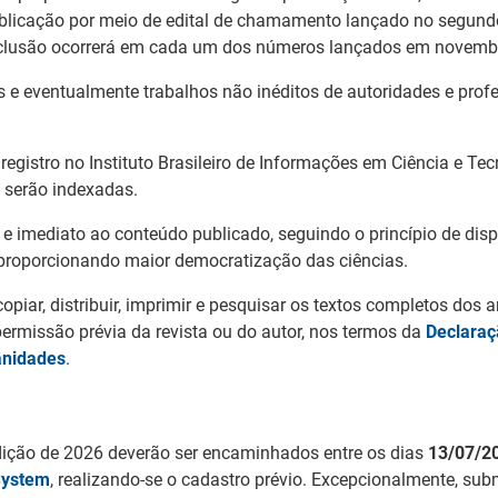
ublicação por meio de edital de chamamento lançado no segund
conclusão ocorrerá em cada um dos números lançados em novemb
es e eventualmente trabalhos não inéditos de autoridades e pro
egistro no Instituto Brasileiro de Informações em Ciência e Te
e serão indexadas.
 e imediato ao conteúdo publicado, seguindo o princípio de disp
, proporcionando maior democratização das ciências.
copiar, distribuir, imprimir e pesquisar os textos completos dos a
r permissão prévia da revista ou do autor, nos termos da
Declaraç
anidades
.
dição de 2026 deverão ser encaminhados entre os dias
13/07/2
System
, realizando-se o cadastro prévio. Excepcionalmente, s