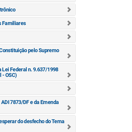
trônico
s Familiares
 Constituição pelo Supremo
a Lei Federal n. 9.637/1998
l - OSC)
 da ADI 7873/DF e da Emenda
e esperar do desfecho do Tema