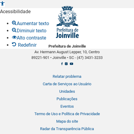
A
b
Acessibilidade
r
Aumentar texto
i
Diminuir texto
r
Alto contraste
a
Redefinir
Prefeitura de Joinville
b
Av. Hermann August Lepper, 10, Centro
a
89221-901
•
Joinville
•
SC -
(47) 3431-3233
r
r
a
Relatar problema
d
Carta de Serviços ao Usuário
e
Unidades
f
Publicações
e
Eventos
r
Termo de Uso e Política de Privacidade
r
Mapa do site
a
Radar da Transparência Pública
m