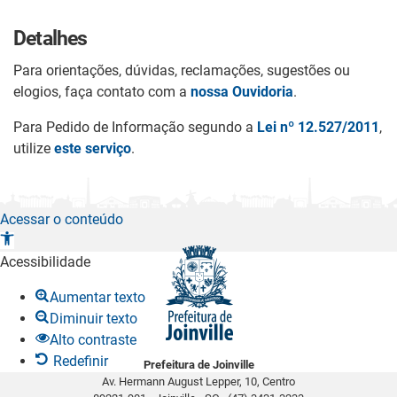
Detalhes
Para orientações, dúvidas, reclamações, sugestões ou
elogios, faça contato com a
nossa Ouvidoria
.
Para Pedido de Informação segundo a
Lei nº 12.527/2011
,
utilize
este serviço
.
Acessar o conteúdo
A
b
Acessibilidade
r
Aumentar texto
i
Diminuir texto
r
Alto contraste
a
Redefinir
Prefeitura de Joinville
b
Av. Hermann August Lepper, 10, Centro
a