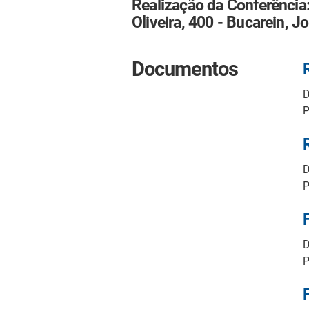
Realização da Conferência
Oliveira, 400 - Bucarein, Jo
Documentos
D
P
D
P
D
P