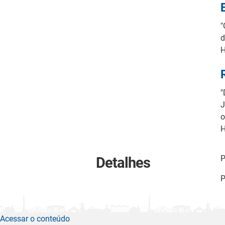
"
d
"
J
o
P
Detalhes
P
Acessar o conteúdo