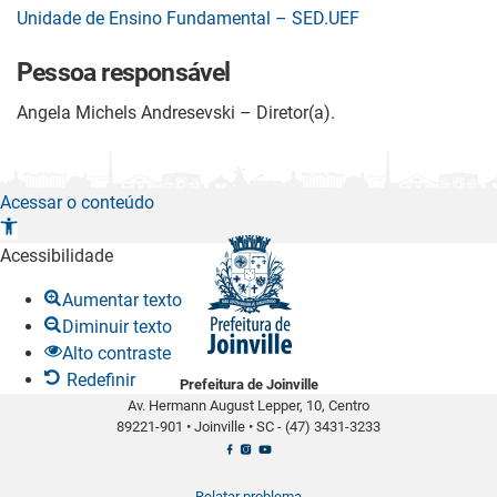
Unidade de Ensino Fundamental – SED.UEF
Pessoa responsável
Angela Michels Andresevski – Diretor(a).
Acessar o conteúdo
A
b
Acessibilidade
r
Aumentar texto
i
Diminuir texto
r
Alto contraste
a
Redefinir
Prefeitura de Joinville
b
Av. Hermann August Lepper, 10, Centro
a
89221-901
•
Joinville
•
SC -
(47) 3431-3233
r
r
a
Relatar problema