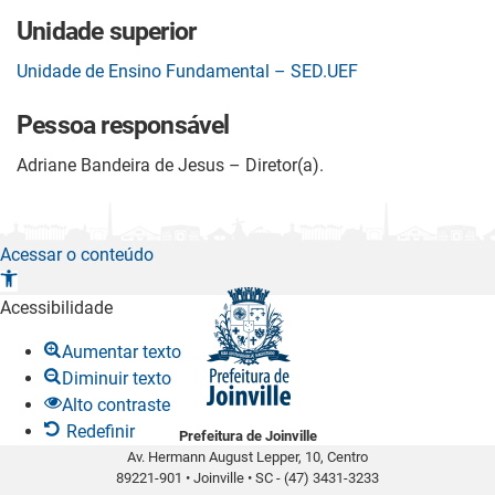
Unidade superior
Unidade de Ensino Fundamental – SED.UEF
Pessoa responsável
Adriane Bandeira de Jesus – Diretor(a).
Acessar o conteúdo
A
b
Acessibilidade
r
Aumentar texto
i
Diminuir texto
r
Alto contraste
a
Redefinir
Prefeitura de Joinville
b
Av. Hermann August Lepper, 10, Centro
a
89221-901
•
Joinville
•
SC -
(47) 3431-3233
r