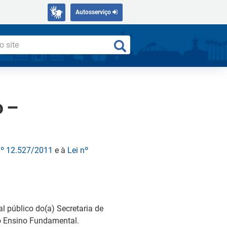
Autosserviço
o –
nº 12.527/2011
e à
Lei nº
público do(a) Secretaria de
do Ensino Fundamental.