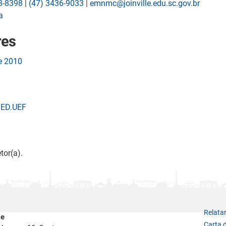
3-8398
|
(47) 3436-9033
|
emnmc@joinville.edu.sc.gov.br
a
res
de 2010
SED.UEF
tor(a).
Relata
le
Carta 