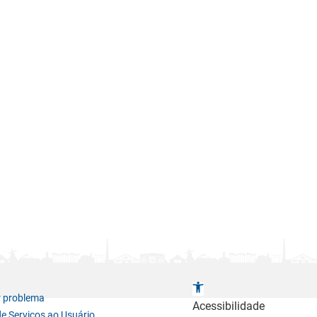
A
r problema
b
Acessibilidade
de Serviços ao Usuário