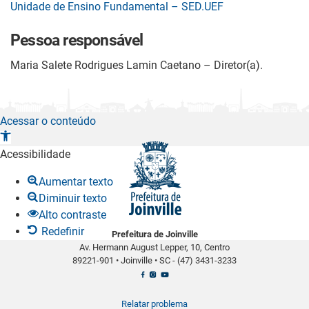
Unidade de Ensino Fundamental – SED.UEF
Pessoa responsável
Maria Salete Rodrigues Lamin Caetano – Diretor(a).
Acessar o conteúdo
A
b
Acessibilidade
r
Aumentar texto
i
Diminuir texto
r
Alto contraste
a
Redefinir
Prefeitura de Joinville
b
Av. Hermann August Lepper, 10, Centro
a
89221-901
•
Joinville
•
SC -
(47) 3431-3233
r
r
a
Relatar problema