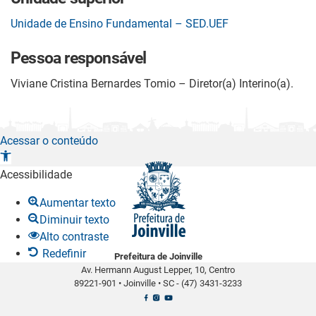
Unidade de Ensino Fundamental – SED.UEF
Pessoa responsável
Viviane Cristina Bernardes Tomio – Diretor(a) Interino(a).
Acessar o conteúdo
A
b
Acessibilidade
r
Aumentar texto
i
Diminuir texto
r
Alto contraste
a
Redefinir
Prefeitura de Joinville
b
Av. Hermann August Lepper, 10, Centro
a
89221-901
•
Joinville
•
SC -
(47) 3431-3233
r
r