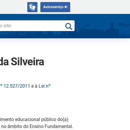
Autosserviço
a Silveira
nº 12.527/2011
e à
Lei nº
imento educacional público do(a)
to no âmbito do Ensino Fundamental.