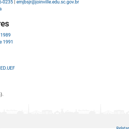
6-0235
|
emjbsjr@joinville.edu.sc.gov.br
a
res
e 1989
de 1991
SED.UEF
).
Relata