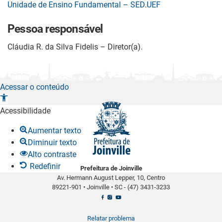
Unidade de Ensino Fundamental – SED.UEF
Pessoa responsável
Cláudia R. da Silva Fidelis – Diretor(a).
Acessar o conteúdo
A
b
Acessibilidade
r
Aumentar texto
i
Diminuir texto
r
Alto contraste
a
Redefinir
Prefeitura de Joinville
b
Av. Hermann August Lepper, 10, Centro
a
89221-901
•
Joinville
•
SC -
(47) 3431-3233
r
r
a
Relatar problema