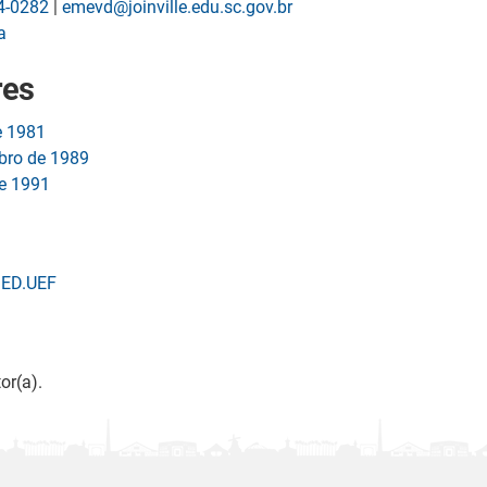
4-0282
|
emevd@joinville.edu.sc.gov.br
a
res
e 1981
bro de 1989
de 1991
SED.UEF
or(a).