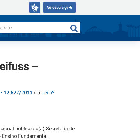
Autosserviço
eifuss –
nº 12.527/2011
e à
Lei nº
ional público do(a) Secretaria de
do Ensino Fundamental.