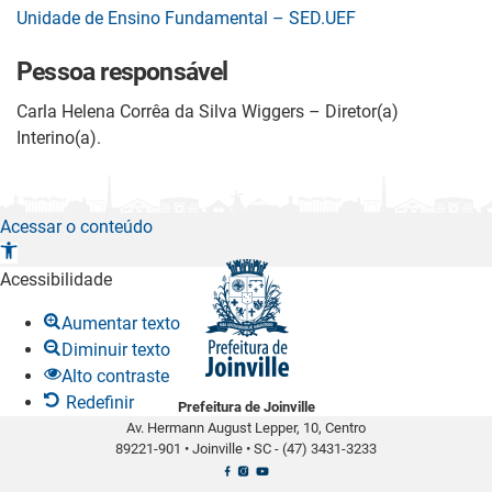
Unidade de Ensino Fundamental – SED.UEF
Pessoa responsável
Carla Helena Corrêa da Silva Wiggers – Diretor(a)
Interino(a).
Acessar o conteúdo
A
b
Acessibilidade
r
Aumentar texto
i
Diminuir texto
r
Alto contraste
a
Redefinir
Prefeitura de Joinville
b
Av. Hermann August Lepper, 10, Centro
a
89221-901
•
Joinville
•
SC -
(47) 3431-3233
r
r