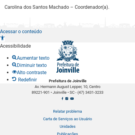
Carolina dos Santos Machado – Coordenador(a).
Acessar o conteúdo
A
b
Acessibilidade
r
Aumentar texto
i
Diminuir texto
r
Alto contraste
a
Redefinir
Prefeitura de Joinville
b
Av. Hermann August Lepper, 10, Centro
a
89221-901
•
Joinville
•
SC -
(47) 3431-3233
r
r
a
Relatar problema
d
Carta de Serviços ao Usuário
e
Unidades
f
Publicações