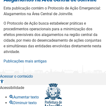
Esta publicação contém o Protocolo de Ação Emergencial:
Alagamentos na Área Central de Joinville.
O Protocolo de Ação busca estabelecer práticas e
procedimentos operacionais para a minimização dos
efeitos previsíveis dos alagamentos na região central da
cidade, por meio do desencadeamento de ações conjuntas
e simultâneas das entidades envolvidas diretamente nesta
atividade.
Navegação
Publicações mais antigas
por
posts
Acessar o conteúdo
A
b
Acessibilidade
r
Aumentar texto
i
Diminuir texto
r