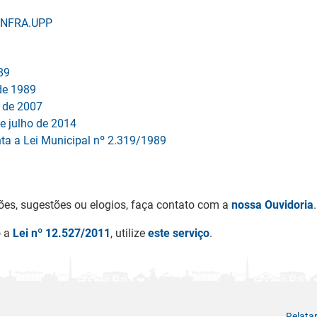
EINFRA.UPP
89
 de 1989
o de 2007
e julho de 2014
ta a Lei Municipal nº 2.319/1989
ões, sugestões ou elogios, faça contato com a
nossa Ouvidoria
.
o a
Lei nº 12.527/2011
, utilize
este serviço
.
Relata