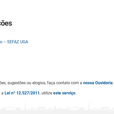
ções
ão – SEFAZ.UGA
ões, sugestões ou elogios, faça contato com a
nossa Ouvidoria
.
o a
Lei nº 12.527/2011
, utilize
este serviço
.