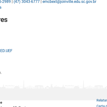
5-2989
|
(47) 3043-6777
|
emcbext@joinville.edu.sc.gov.br
a
res
SED.UEF
).
Relata
le
Carta 