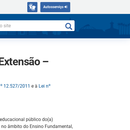
Autosserviço
 Extensão –
nº 12.527/2011
e à
Lei nº
educacional público do(a)
to no âmbito do Ensino Fundamental,