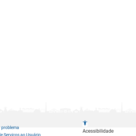
A
r problema
b
Acessibilidade
de Serviços ao Usuário