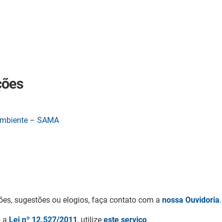
ções
 Ambiente – SAMA
ões, sugestões ou elogios, faça contato com a
nossa Ouvidoria
.
o a
Lei nº 12.527/2011
, utilize
este serviço
.