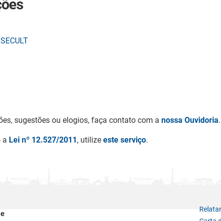
ções
– SECULT
ões, sugestões ou elogios, faça contato com a
nossa Ouvidoria
.
o a
Lei nº 12.527/2011
, utilize
este serviço
.
Relata
le
Carta 