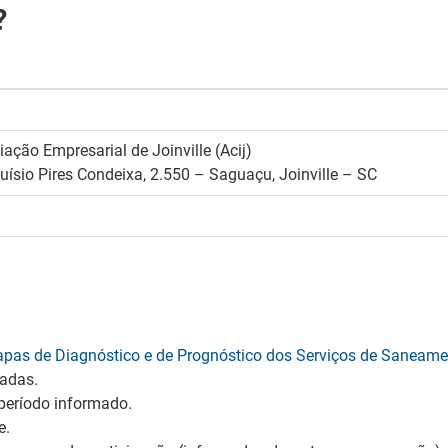
?
ação Empresarial de Joinville (Acij)
luísio Pires Condeixa, 2.550 – Saguaçu, Joinville – SC
tapas de Diagnóstico e de Prognóstico dos Serviços de Saneamen
nadas.
período informado.
e.