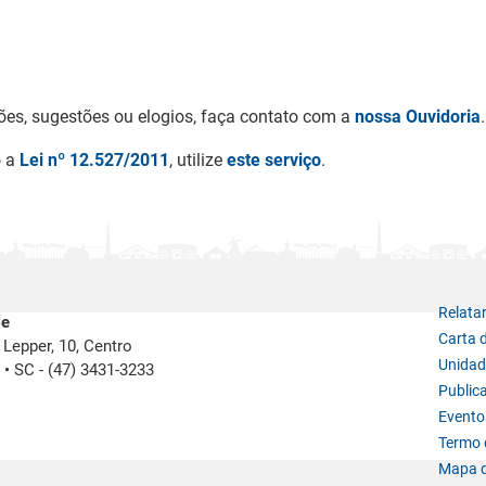
ões, sugestões ou elogios, faça contato com a
nossa Ouvidoria
.
o a
Lei nº 12.527/2011
, utilize
este serviço
.
Relata
le
Carta 
Lepper, 10, Centro
Unidad
e
•
SC -
(47) 3431-3233
Public
Evento
Termo d
Mapa d