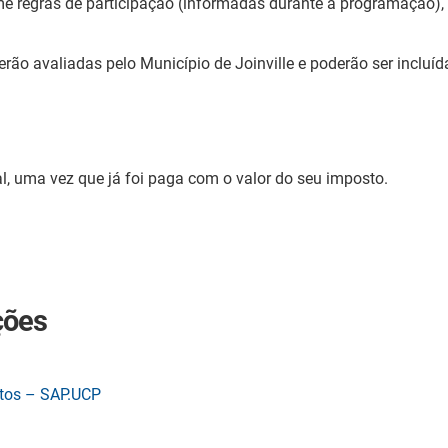
me regras de participação (informadas durante a programação), 
erão avaliadas pelo Município de Joinville e poderão ser incluí
l, uma vez que já foi paga com o valor do seu imposto.
ções
etos – SAP.UCP