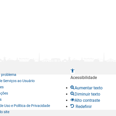
A
r problema
b
Acessibilidade
de Serviços ao Usuário
r
es
Aumentar texto
i
ações
Diminuir texto
r
s
Alto contraste
a
e Uso e Política de Privacidade
Redefinir
b
o site
a