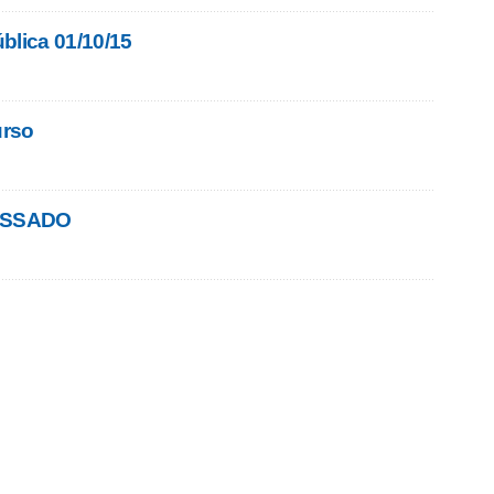
blica 01/10/15
urso
ASSADO