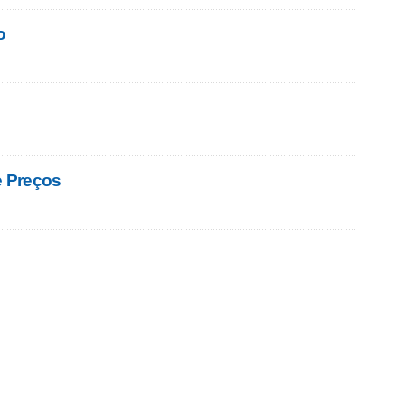
o
e Preços