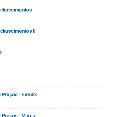
clarecimentos
larecimentos II
o
e Preços - Eremix
e Preços - Merco