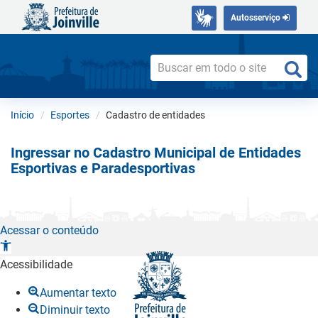
Autosserviço
Início
Esportes
Cadastro de entidades
Ingressar no Cadastro Municipal de Entidades
Esportivas e Paradesportivas
Acessar o conteúdo
A
b
Acessibilidade
r
Aumentar texto
i
Diminuir texto
r