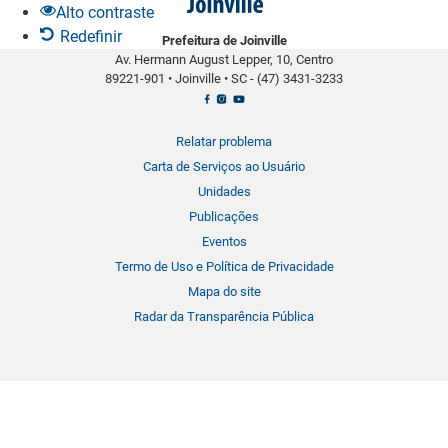
Alto contraste
a
Redefinir
Prefeitura de Joinville
b
Av. Hermann August Lepper, 10, Centro
a
89221-901
•
Joinville
•
SC -
(47) 3431-3233
r
r
a
Relatar problema
d
Carta de Serviços ao Usuário
e
Unidades
f
Publicações
e
Eventos
r
Termo de Uso e Política de Privacidade
r
Mapa do site
a
Radar da Transparência Pública
m
e
n
t
a