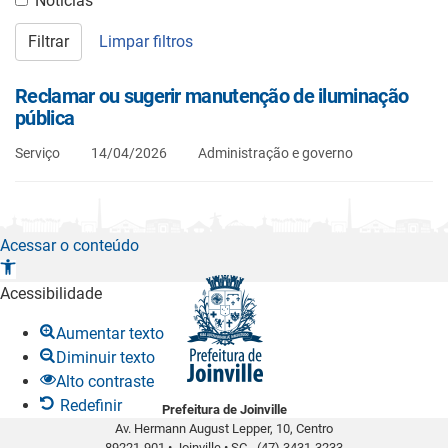
Notícias
Filtrar
Limpar filtros
Reclamar ou sugerir manutenção de iluminação
pública
Serviço
14/04/2026
Administração e governo
Acessar o conteúdo
A
b
Acessibilidade
r
Aumentar texto
i
Diminuir texto
r
Alto contraste
a
Redefinir
Prefeitura de Joinville
b
Av. Hermann August Lepper, 10, Centro
a
89221-901
•
Joinville
•
SC -
(47) 3431-3233