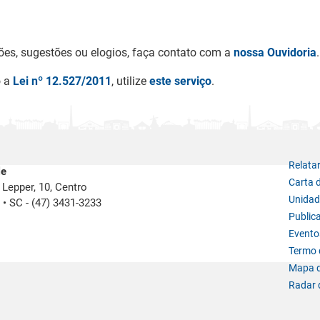
ões, sugestões ou elogios, faça contato com a
nossa Ouvidoria
.
o a
Lei nº 12.527/2011
, utilize
este serviço
.
Relata
le
Carta 
Lepper, 10, Centro
Unidad
e
•
SC -
(47) 3431-3233
Public
Evento
Termo d
Mapa d
Radar 