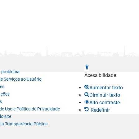
A
r problema
b
Acessibilidade
de Serviços ao Usuário
r
es
Aumentar texto
i
ações
Diminuir texto
r
s
Alto contraste
a
e Uso e Política de Privacidade
Redefinir
b
o site
a
da Transparência Pública
r
r