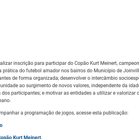
alizar inscrição para participar do Copão Kurt Meinert, campe
 prática do futebol amador nos bairros do Município de Joinvil
antes de forma organizada; desenvolver o intercâmbio socioespor
ortunidade ao surgimento de novos valores, independente da idad
s dos participantes; e motivar as entidades a utilizar e valoriza
mano.
ompanhar a programação de jogos, acesse esta publicação:
no
opão Kurt Meinert
.